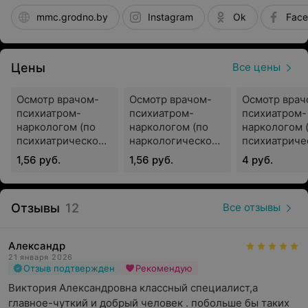
Гродненского государственного медицинского
mmc.grodno.by
Instagram
Ok
Fac
университета, с другими лечебно-
профилактическими учреждениями города.
Цены
Все цены
Высокое качество услуг
Лечебно-диагностические и реабилитационные
Осмотр врачом-
Осмотр врачом-
Осмотр врач
процессы в УЗ ГОКЦ «Психиатрия-наркология» в
психиатром-
психиатром-
психиатром-
течение многих лет совершенствовались. Была
наркологом (по
наркологом (по
наркологом 
оказана помощь большому количеству пациентов,
психиатрическому
наркологическому
психиатриче
профилю) для
профилю) для
профилю)
которые в итоге смогли справиться со своими
1,56 руб.
1,56 руб.
4 руб.
подтверждения
подтверждения
проблемами и вернуться к полноценной жизни.
годности к
годности к
управлению
управлению
Отзывы
12
Все отзывы
автомобилями с
автомобилями с
ручным
ручным
Основные виды помощи, осуществляемые на базе
управлением
управлением
учреждения
Александр
21 января 2026
Отзыв подтвержден
Психиатрическая помощь
Рекомендую
Виктория Александровна классный специалист,а 
Проводится диагностика и лечение всех видов
главное-чуткий и добрый человек . побольше бы таких 