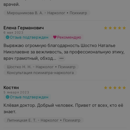
психических расстройств (заболеваний).
врачей.
Функционируют два диспансерных отделения (для
Мирошникова В. А. - Нарколог • Психиатр
взрослых и для детей), три взрослых (мужское,
женское, общепсихиатрическое).
Елена Германович
Наркологическая помощь
6 мая 2023
Отзыв подтвержден
Рекомендую
Сотрудники отделения оказывают услуги по выведению
Вырвжаю огромную благодарность Шостко Наталье 
из запоя, кодированию (эмоционально-стрессовая
Николаевне за вежливость, за профессиональную этику, 
психотерапия, введение внутривенно
врач грамотный, обход...
противоалкогольного препарата). Осуществляются
круглосуточные предрейсовые и предсменные
Шостко Н. Н. - Нарколог • Психиатр
Консультация психиатра-нарколога
осмотры водителей и сотрудников организаций.
Функционируют наркологическое диспансерное
отделение, кабинет заместительной терапии больных
Костян
наркоманиями. В данном отделении используется 28-
5 января 2023
Отзыв подтвержден
дневная реабилитационная программа «12+».
Клёвая доктор. Добрый человек. Привет от всех, кто её 
Психотерапевтическая помощь
знает.
Функционируют психотерапевтические кабинеты в
Липницкая Е. Т. - Нарколог • Психиатр
диспансерных отделениях.